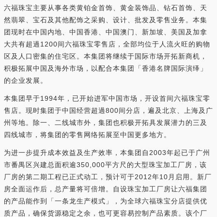
六福珠宝主要从事各类黄铂金首饰、黄金装饰品、钻石首饰、天
然翡翠、宝石及其他配饰之采购、设计、批发及零售业务。本集
团现时在中国内地、中国香港、中国澳门、新加坡、美国及加拿
大共有超過1200间六福珠宝零售店，全部均位于人流火旺的购物
区及人口密集的住宅区。本集团将继续于国际市场开拓新商机，
积极拓展中国及海外市场，以配合本集团「香港名牌国际演绎」
的企业发展。
本集团早于1994年，已开始进军中国市场，开设首间六福珠宝零
售店。现时集团于中国经营超過800间分店，遍及北京、上海及广
州等地。除一、二线城市外，集团也积极开拓具发展潜力的三及
四线城市，将集团的零售网络拓展至中国更多地方。
为进一步提升成本效益及生产效率，本集团自2003年起已于广州
市番禺区兴建总面积逾350,000平方尺的大型珠宝加工厂房，该
厂房的第二期工程已正式动工，预计可于2012年10月启用。新厂
房全面运作后，总产量将可倍增。自设珠宝加工厂房让六福集团
的产品能作到「一条龙生产模式」，为全球六福珠宝分店提供优
质产品，确保货源稳定之余，也可更容易控制产品素质。该个厂