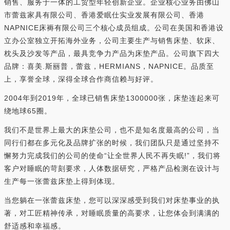
销售、服务于一体的工贸型年轻创新企业。企业核心业务由佛山
市蕾兹家具有限公司、香港爱眠仕实业发展有限公司、香港
NAPNICE床褥有限公司三个核心成员组成。公司在美国和香港设
立办公室独立开拓海外业务，公司主要生产与销售床垫、软床、
枕头及沙发等产品，最具竞争力产品为床垫产品。公司旗下四大
品牌：喜美.斯丽普，蕾兹，HERMIANS，NAPNICE。品质至
上，享誉全球，深得全球合作商信赖与好评。
2004年到2019年，全球已销售床垫1300000张，床垫连起来可
绕地球65圈。
我们不是世界上最大的床垫公司，也不是知名度最高的公司，当
同行们都在多元化及品牌扩张的时候，我们团队只是通过坚持不
懈努力完成我们的公司的使命“让全世界人民不再失眠!”，我们将
客户对睡眠的苛刻要求，人体数据研究，严格产品检测在设计与
生产每一张蕾兹床垫上得到体现。
当您躺在一张蕾兹床垫，您可以深深感受到我们对床垫事业的执
著，对工匠精神传承，对睡眠质量的高要求，让您体会到满满的
舒适感和幸福感。