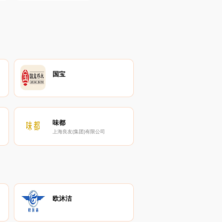
国宝
味都
上海良友(集团)有限公司
欧沐洁