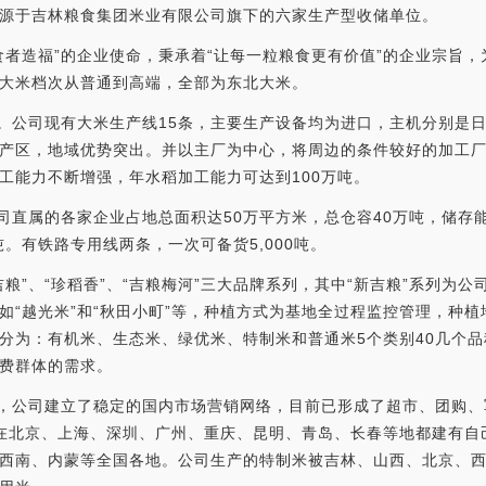
源于吉林粮食集团米业有限公司旗下的六家生产型收储单位。
食者造福”的企业使命，秉承着“让每一粒粮食更有价值”的企业宗旨
大米档次从普通到高端，全部为东北大米。
模。公司现有大米生产线15条，主要生产设备均为进口，主机分别是
产区，地域优势突出。并以主厂为中心，将周边的条件较好的加工
工能力不断增强，年水稻加工能力可达到100万吨。
公司直属的各家企业占地总面积达50万平方米，总仓容40万吨，储存
吨。有铁路专用线两条，一次可备货5,000吨。
粮”、“珍稻香”、“吉粮梅河”三大品牌系列，其中“新吉粮”系列为
如“越光米”和“秋田小町”等，种植方式为基地全过程监控管理，种
分为：有机米、生态米、绿优米、特制米和普通米5个类别40几个
费群体的需求。
上，公司建立了稳定的国内市场营销网络，目前已形成了超市、团购
在北京、上海、深圳、广州、重庆、昆明、青岛、长春等地都建有自
西南、内蒙等全国各地。公司生产的特制米被吉林、山西、北京、