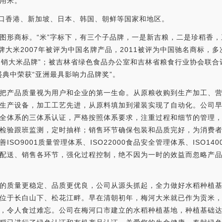
用米。
出口香港、新加坡、日本、韩国、朝鲜等国家和地区。
图形商标。“米”字标下，有三个子品牌，一是新吉粮，二是珍稻香，
牌大米2007年被评为中国名牌产品，2011被评为中国驰名商标，
省畅销大米品牌”；被吉林省绿色食品办公室和吉林省粮食行业协会联合
盛典中荣获“亚洲最具影响力品牌奖”。
把产品质量视为用户和企业的第一生命。从原粮收购到生产加工、
生产设备，加工工艺先进，从原料填加到灌装实现了自动化。公司早在
全体系的三体系认证，严格按照体系要求，注重过程和细节的管理
检验跟班监测，定时抽样；销售环节确保包装和品质完好，为消费
SO9001质量管理体系、ISO22000食品安全管理体系、ISO14
配送、销售各环节，强化过程控制，绝不因为一时的效益而忽略产
的质量更稳定、品质更优良，公司从源头抓起，全力做好水稻种植
位于长白山下、松花江畔。早在清朝初年，梅河大米就已作为贡米，
，令人食过难忘。公司在梅河口市建立的水稻种植基地，种植基础达