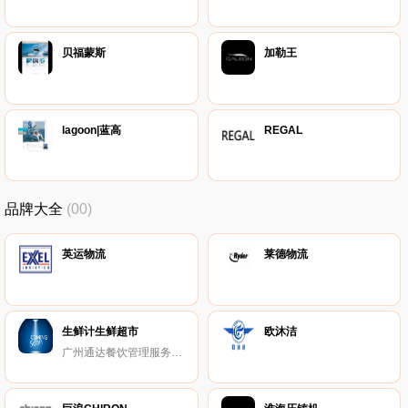
贝福蒙斯
加勒王
lagoon|蓝高
REGAL
品牌大全
(00)
英运物流
莱德物流
生鲜计生鲜超市
欧沐洁
广州通达餐饮管理服务有限公司