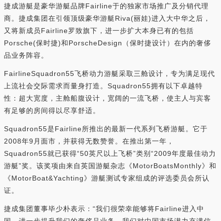
捷成游艇是豪华游艇品牌Fairline于的独家市场推广及分销代理
商。捷成集团在引领顶级豪华游艇Riva(丽娃)进入大中华之后，
又将新成员Fairline罗致旗下，进一步扩大本身已有的包括
Porsche(保时捷)和PorscheDesign（保时捷设计）在内的奢侈
品业务阵容。
FairlineSquadron55飞桥动力游艇采取三舱设计，专为满足现代
上流社会交际需求而量身打造。Squadron55拥有以下卓越特
性：超大宽度，主舱船腹设计，宽阔的一流飞桥，使主人与宾客
有足够的房间得以尽享舒适。
Squadron55是Fairline所推出的最新一代系列飞桥游艇。它于
2008年9月面市，并获得无数赞誉。在推出第一年，
Squadron55就已获得“50英尺以上飞桥”类别“2009年度最佳动力
游艇”奖。该奖项由来自英国游艇杂志《MotorBoatsMonthly》和
《MotorBoat&Yachting》游艇测试专家组成的评选委员会所认
证。
捷成集团董事毕少朴表示：“我们很荣幸能够将Fairline进入中