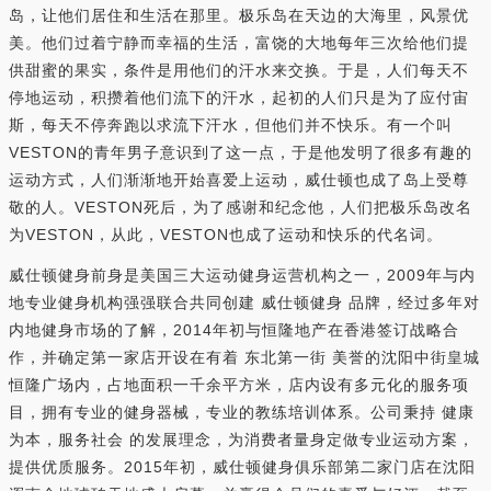
岛，让他们居住和生活在那里。极乐岛在天边的大海里，风景优
美。他们过着宁静而幸福的生活，富饶的大地每年三次给他们提
供甜蜜的果实，条件是用他们的汗水来交换。于是，人们每天不
停地运动，积攒着他们流下的汗水，起初的人们只是为了应付宙
斯，每天不停奔跑以求流下汗水，但他们并不快乐。有一个叫
VESTON的青年男子意识到了这一点，于是他发明了很多有趣的
运动方式，人们渐渐地开始喜爱上运动，威仕顿也成了岛上受尊
敬的人。VESTON死后，为了感谢和纪念他，人们把极乐岛改名
为VESTON，从此，VESTON也成了运动和快乐的代名词。
威仕顿健身前身是美国三大运动健身运营机构之一，2009年与内
地专业健身机构强强联合共同创建 威仕顿健身 品牌，经过多年对
内地健身市场的了解，2014年初与恒隆地产在香港签订战略合
作，并确定第一家店开设在有着 东北第一街 美誉的沈阳中街皇城
恒隆广场内，占地面积一千余平方米，店内设有多元化的服务项
目，拥有专业的健身器械，专业的教练培训体系。公司秉持 健康
为本，服务社会 的发展理念，为消费者量身定做专业运动方案，
提供优质服务。2015年初，威仕顿健身俱乐部第二家门店在沈阳