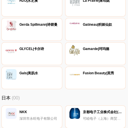
H2O|水芝澳
La Prairie|莱珀妮
Gerda Spillmann|诗碧曼
Gatineau|积姬仙奴
GLYCEL|卡尔诗
Gamarde|珂玛德
Gals|美肌水
Fusion Beauty|芙秀
日本
(00)
NKK
京都电子工业株式会社(KEM)
深圳市永旺电子有限公司
可睦电子（上海）商贸有限公司