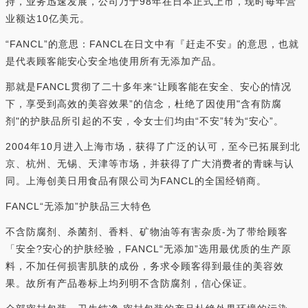
持，业务迅速发展，公司乃于98年在日本正式上市，现时每年营
业额达10亿美元。
“FANCL”的意思：FANCL在日文中有『赶走不安』的意思，也就
是代表顾客能安心安全地使用所有无添加产品。
那就是FANCL贯彻了二十多年来“让顾客能在安全、安心的情况
下，享受到高效的美容效果”的信念，杜绝了因使用"含有防腐
剂"的护肤品所引起的不安，令女士们均由“不安”转为“安心”。
2004年10月进入上海市场，获得了广泛的认可，至今已拓展到北
京、杭州、无锡、天津等市场，并获得了广大消费者的青睐与认
同。上海创美日用食品有限公司为FANCL的全国经销商。
FANCL“无添加”护肤品三大特色
不含防腐剂、杀菌剂、香料、矿物油等有害杂质-为了带给顾客
「安全?安心的护肤经验，FANCL“无添加”选用最优质的生产原
料，不加任何损害肌肤的成份，务求令顾客得到最佳的美容效
果。故所有产品卷标上均列明不含防腐剂，信心保证。