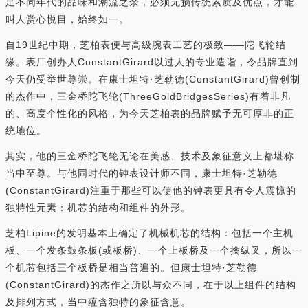
足不同年代的品味和潮流之余，必须无损传统素质及优点，才能
叫人赏心悦目，始终如一。
自19世纪中期，芝柏表便与高级腕表工艺的极致——陀飞轮结
缘。表厂创办人ConstantGirard以过人的专业造诣，令品牌直到
今天仍受举世尊崇。在康士坦特·芝勒德(ConstantGirard)曾创制
的杰作中，三金桥陀飞轮(ThreeGoldBridgesSeries)有着非凡
的、高度个性化的风格，为今天芝柏表的品牌赋予无可厚非的正
统地位。
其实，他的三金桥陀飞轮无论在美感、技术及象征意义上都堪称
当中至尊。与他同时代的钟表设计师不同，康士坦特·芝勒德
(ConstantGirard)注重于那些可以使他的钟表更具有令人震惊的
独特性元素：机芯的结构和组件的外形。
芝柏Lipine的发明基本上确定了机械机芯的结构：包括一个主机
板、一个发条鼓条板(或板桥)、一个上板桥及一个擒纵叉，所以一
个机芯包括三个板桥是相当普遍的。但康士坦特·芝勒德
(ConstantGirard)的杰作之所以与众不同，在于以上组件的结构
及排列方式，当中蕴含独特的象征含意。