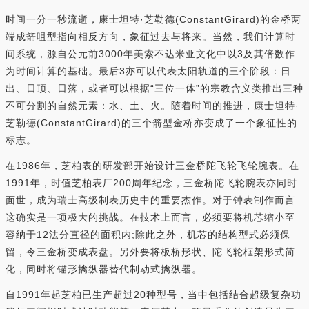
时间一分一秒流逝，康士坦特·芝勒德(ConstantGirard)的金桥两
端成箭咀型指向相反方向，象征过去与将来。当然，我们计算时
间系统，源自公元前3000年美索不达米亚文化中以3及其倍数作
为时间计算的基础。最后3亦可以代表太阳轨道的三个阶段：日
出、日顶、日落，或者可以根据“三位一体”的宗教含义类推出三种
不可分割的自然元素：水、土、火。随着时间的推进，康士坦特·
芝勒德(ConstantGirard)的三个箭型金桥亦变成了一个象征性的
标志。
在1986年，芝柏表的研发部开始设计三金桥陀飞轮飞轮腕表。在
1991年，时值芝柏表厂200周年纪念，三金桥陀飞轮腕表亦同时
面世，成为瑞士高级制表历史中的重要杰作。对于钟表制作而言
这确实是一项极大的挑战。在技术上而言，必须要将机芯缩小至
容纳于12法分直径的面积内;除此之外，机芯的结构型式必须保
留，令三金桥变成表盘。另外要将板桥形状、陀飞轮框架形式简
化，同时将锚形擒纵器替代制动式擒纵器。
自1991年起芝柏已生产超过20种型号，当中包括结合超级复杂功