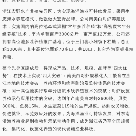
浙江宏野水产养殖先导区，为实现海洋渔业可持续发展，采用生
态海水养殖模式，做强做大宏野品牌。公司南美白对虾养殖技
术，实施国内的高位池伞式温棚“常年多茬养殖”和“高密度常年分
级养殖”技术，平均单茬亩产3000公斤，亩产值12万元。公司还
拥有高位池多茬养殖推广基地，位于三门县小雄镇下栏塘，总面
积3000亩，其中高位池面积70多口，共18口，其它均为高标准精
养塘。
整个先导区建成后，将形成产品、技术、规模、品牌等“四大优
势”；在技术上实现“四大突破”：南美白对虾规模化人工繁育在浙
江本地的技术突破；养殖环境和病害防治及监控体系的技术突
破；同一高位池实行常年分级流水线养殖技术的突破；对虾设施
养殖示范应用技术的突破。达到年产南美白对虾2600吨、贝类
300吨、鱼类15吨、水生蔬菜115吨的生产规模。起到农民增收、
促进就业、示范效应好的效果，为海洋渔业可持续发展、对东南
沿海养殖业起到推动和示范带动作用，成为浙江省乃至全国规模
化、集约化、设施化养殖的现代设施渔业样板。