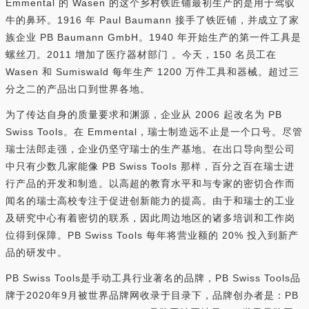
Emmental 的 Wasen 的这个乡村铁匠铺最初生产的是用于驾驭
牛的鼻环。1916 年 Paul Baumann 接手了铁匠铺，并成立了家
族企业 PB Baumann GmbH。1940 年开始生产的第一件工具是
螺丝刀。2011 增加了医疗器材部门 。今天，150 名员工在
Wasen 和 Sumiswald 每年生产 1200 万件工具和器械。超过三
分之二的产品出口到世界各地。
为了传达自身的质量要求和渊源，企业从 2006 起改名为 PB
Swiss Tools。在 Emmental，瑞士制造远不止是一个口号。尽管
瑞士法郎走强，企业仍坚守瑞士的生产基地。在出口导向型公司
中只有少数几家能像 PB Swiss Tools 那样，百分之百在瑞士进
行产品的开发和制造。以高超的教育水平和与专家的密切合作而
闻名的瑞士高校专注于促进创新能力的提高。由于和瑞士的工业
及研究中心有着密切的联系，因此周边地区的诸多培训和工作岗
位得到保障。PB Swiss Tools 每年将营业额的 20% 投入到新产
品的研发中。
PB Swiss Tools是手动工具行业著名的品牌，PB Swiss Tools品
牌于2020年9月被世界品牌网收录于目录下，品牌创办者是：PB