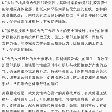
KF大波浪枕具有透气性和吸湿性，其独特柔软触觉和乳胶高弹性
能够顺应身体轮廓，依托人体脊椎为最佳无负担的直线。独特的
波浪曲线设计，同时具有适合侧卧的高枕位，和适合仰卧的低枕
位，促进颈部血液循环，有效促进睡眠。
KF狼牙枕按摩大颗粒专为工作压力大的男士而设计，独特的按摩
大颗粒夜间整晚按摩释放压力，促进头颈部血液循环，弹性高、
支撑力强，能够完美支撑头部及颈部压力，缓解白天的工作压
力，促进深度睡眠。
KF专为女性设计的女士狼牙枕，抑制细菌及螨虫的滋生，有效保
护面部肌肤，超强透气性能及时排出肌肤与枕面接触所产生的热
气，确保睡眠环境清爽舒适。特殊得弧形设计保护肩颈部完美承
托，调整肩颈部血液循环，促进脂肪代谢，防治眼袋和黑眼圈的
形成，从而带给您健康舒适的睡眠。
美容颗粒枕是一款为女性精心设计的美容按摩枕，有效促进血液
循环，独特弧形设计，可以拖住颈椎、两侧拖住肩膀，高回弹
性，柔软舒适，配合按摩颗粒按摩头部、颈部、肩部穴位，有效
缓解肩膀酸痛，预防肩周炎，高度也刚好适合大多数成年女性。