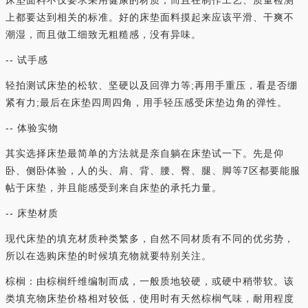
上都要达到相关的标准。好的床垫面料摸起来应该平滑、干爽不
潮湿，而且做工细致无粗糙感，没有异味。
-- 试手感
轻拍测试床垫的松软、坚硬以及回弹力等;再用手重压，看是否绷
紧有力;最后在床垫四周四角，用手轻压感受床垫边角的弹性。
-- 体验实物
其实选择床垫最简单的方法就是亲自躺在床垫试一下。先是仰
卧、侧卧体验，人的头、肩、背、腰、臀、腿、脚等7区都要能服
帖于床垫，并且能感受到来自床垫的承托力量。
-- 床垫材质
现代床垫的填充材质种类繁多，自然不同材质有不同的优劣势，
所以在选购床垫的时候填充物就要特别关注。
棕榈：由棕榈纤维编制而成，一般质地较硬，或硬中稍带软。该
类填充物床垫价格相对较低，使用时有天然棕榈气味，耐用程度