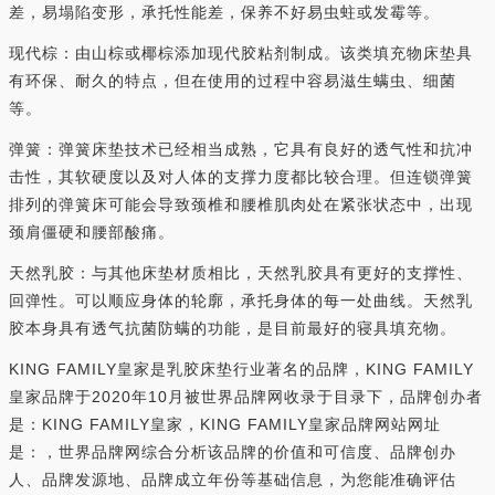
差，易塌陷变形，承托性能差，保养不好易虫蛀或发霉等。
现代棕：由山棕或椰棕添加现代胶粘剂制成。该类填充物床垫具
有环保、耐久的特点，但在使用的过程中容易滋生螨虫、细菌
等。
弹簧：弹簧床垫技术已经相当成熟，它具有良好的透气性和抗冲
击性，其软硬度以及对人体的支撑力度都比较合理。但连锁弹簧
排列的弹簧床可能会导致颈椎和腰椎肌肉处在紧张状态中，出现
颈肩僵硬和腰部酸痛。
天然乳胶：与其他床垫材质相比，天然乳胶具有更好的支撑性、
回弹性。可以顺应身体的轮廓，承托身体的每一处曲线。天然乳
胶本身具有透气抗菌防螨的功能，是目前最好的寝具填充物。
KING FAMILY皇家是乳胶床垫行业著名的品牌，KING FAMILY
皇家品牌于2020年10月被世界品牌网收录于目录下，品牌创办者
是：KING FAMILY皇家，KING FAMILY皇家品牌网站网址
是：，世界品牌网综合分析该品牌的价值和可信度、品牌创办
人、品牌发源地、品牌成立年份等基础信息，为您能准确评估