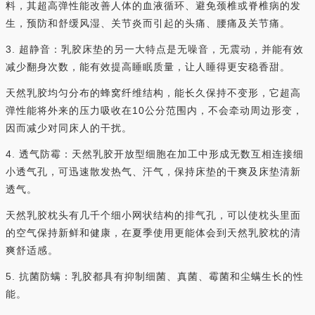
料，其超高弹性能改善人体的血液循环、避免颈椎或脊椎病的发
生，预防和舒缓风湿、关节炎而引起的头痛、腰痛及关节痛。
3. 超静音：乳胶床垫的另一大特点是无噪音，无震动，并能有效
减少翻身次数，能有效提高睡眠质量，让人睡得更安稳香甜。
天然乳胶均匀分布的蜂窝纤维结构，能长久保持不变形，它超高
弹性能将外来的压力吸收在10公分范围内，不会牵动周边形变，
因而减少对同床人的干扰。
4. 透气防霉：天然乳胶开放型细胞在加工中形成无数互相连接细
小透气孔，可迅速散发热气、汗气，保持床垫的干爽及床垫清新
透气。
天然乳胶枕头有几千个细小网状结构的排气孔，可以使枕头里面
的空气保持新鲜和健康，在夏季使用更能体会到天然乳胶枕的清
爽舒适感。
5. 抗菌防螨：乳胶都具有抑制细菌、真菌、霉菌和尘螨生长的性
能。