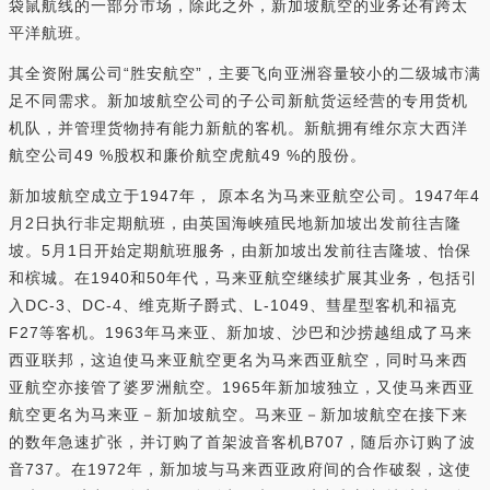
袋鼠航线的一部分市场，除此之外，新加坡航空的业务还有跨太
平洋航班。
其全资附属公司“胜安航空”，主要飞向亚洲容量较小的二级城市满
足不同需求。新加坡航空公司的子公司新航货运经营的专用货机
机队，并管理货物持有能力新航的客机。新航拥有维尔京大西洋
航空公司49 %股权和廉价航空虎航49 %的股份。
新加坡航空成立于1947年， 原本名为马来亚航空公司。1947年4
月2日执行非定期航班，由英国海峡殖民地新加坡出发前往吉隆
坡。5月1日开始定期航班服务，由新加坡出发前往吉隆坡、怡保
和槟城。在1940和50年代，马来亚航空继续扩展其业务，包括引
入DC-3、DC-4、维克斯子爵式、L-1049、彗星型客机和福克
F27等客机。1963年马来亚、新加坡、沙巴和沙捞越组成了马来
西亚联邦，这迫使马来亚航空更名为马来西亚航空，同时马来西
亚航空亦接管了婆罗洲航空。1965年新加坡独立，又使马来西亚
航空更名为马来亚－新加坡航空。马来亚－新加坡航空在接下来
的数年急速扩张，并订购了首架波音客机B707，随后亦订购了波
音737。在1972年，新加坡与马来西亚政府间的合作破裂，这使