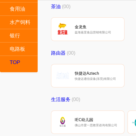
茶油
(00)
食用油
水产饲料
金龙鱼
益海嘉里食品营销有限公司
银行
电路板
路由器
(00)
TOP
快捷达Aztech
快捷达通信设备(东莞)有限公司
生活服务
(00)
IEC幼儿园
佛山市爱一思教育咨询有限公司