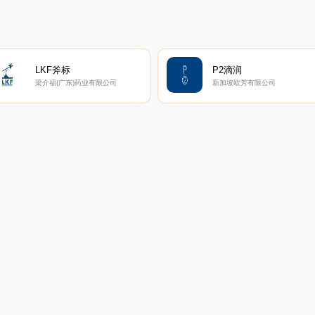
LKF斧标
P2滴润
梁介福(广东)药业有限公司
新加坡欧芳有限公司