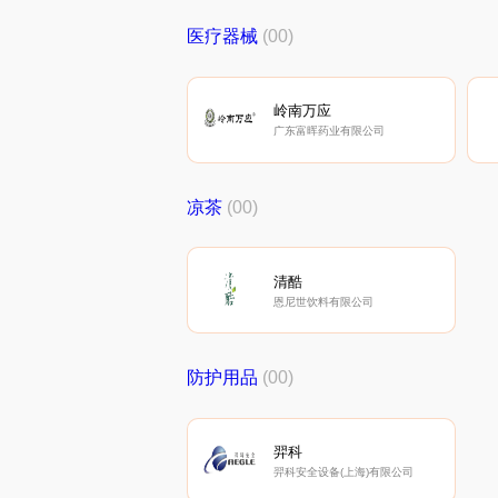
医疗器械
(00)
岭南万应
广东富晖药业有限公司
凉茶
(00)
清酷
恩尼世饮料有限公司
防护用品
(00)
羿科
羿科安全设备(上海)有限公司