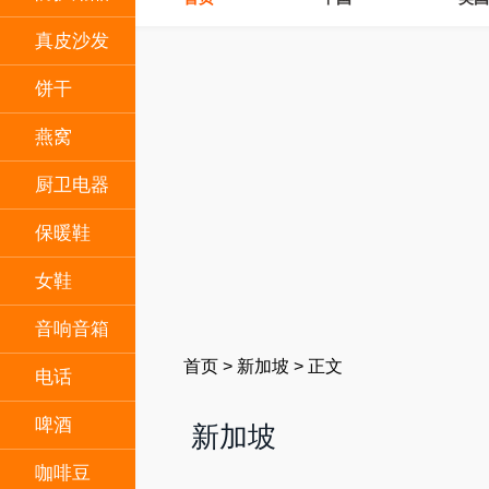
真皮沙发
饼干
燕窝
厨卫电器
保暖鞋
女鞋
音响音箱
首页
>
新加坡
>
正文
电话
啤酒
新加坡
咖啡豆