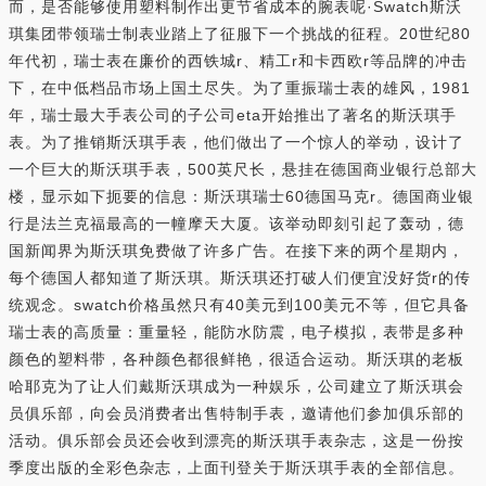
而，是否能够使用塑料制作出更节省成本的腕表呢·Swatch斯沃
琪集团带领瑞士制表业踏上了征服下一个挑战的征程。20世纪80
年代初，瑞士表在廉价的西铁城r、精工r和卡西欧r等品牌的冲击
下，在中低档品市场上国土尽失。为了重振瑞士表的雄风，1981
年，瑞士最大手表公司的子公司eta开始推出了著名的斯沃琪手
表。为了推销斯沃琪手表，他们做出了一个惊人的举动，设计了
一个巨大的斯沃琪手表，500英尺长，悬挂在德国商业银行总部大
楼，显示如下扼要的信息：斯沃琪瑞士60德国马克r。德国商业银
行是法兰克福最高的一幢摩天大厦。该举动即刻引起了轰动，德
国新闻界为斯沃琪免费做了许多广告。在接下来的两个星期内，
每个德国人都知道了斯沃琪。斯沃琪还打破人们便宜没好货r的传
统观念。swatch价格虽然只有40美元到100美元不等，但它具备
瑞士表的高质量：重量轻，能防水防震，电子模拟，表带是多种
颜色的塑料带，各种颜色都很鲜艳，很适合运动。斯沃琪的老板
哈耶克为了让人们戴斯沃琪成为一种娱乐，公司建立了斯沃琪会
员俱乐部，向会员消费者出售特制手表，邀请他们参加俱乐部的
活动。俱乐部会员还会收到漂亮的斯沃琪手表杂志，这是一份按
季度出版的全彩色杂志，上面刊登关于斯沃琪手表的全部信息。