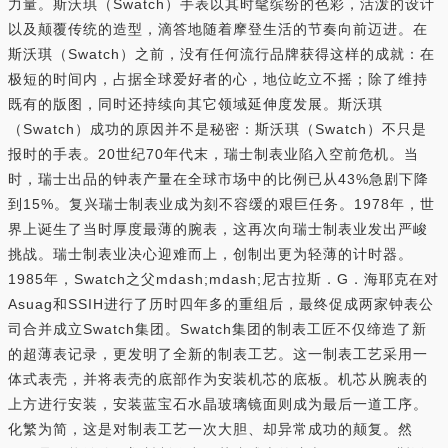
力量。斯沃琪（Swatch）手表以其时髦缤纷的色彩，活泼的设计
以及颠覆传统的造型，滴答地随着摩登生活的节奏向前迈进。在
斯沃琪（Swatch）之前，没有任何流行品牌获得这样的成就：在
极短的时间内，占据全球爱好者的心，地位屹立不摇；除了维持
既有的版图，同时还持续向其它领域延伸度发展。斯沃琪
（Swatch）成功的原因并不是秘密：斯沃琪（Swatch）不只是
报时的手表。20世纪70年代末，瑞士制表业陷入空前危机。当
时，瑞士出品的钟表产量在全球市场中的比例已从43%急剧下降
到15%。复兴瑞士制表业成为刻不容缓的艰巨任务。1978年，世
界上诞生了当时厚度最薄的腕表，这再次向瑞士制表业发出严峻
挑战。瑞士制表业决心迎难而上，创制出更为轻薄的计时器。
1985年，Swatch之父mdash;mdash;尼古拉斯．G．海耶克在对
Asuag和SSIH进行了历时四年多的重组后，最终促成两家钟表公
司合并成立Swatch集团。Swatch集团的制表工匠不仅缔造了新
的超薄表记录，更发明了全新的制表工艺。这一制表工艺采用一
体式表壳，并将表壳的底部作为安装机芯的底板。机芯从腕表的
上方进行安装，安装蓝宝石水晶玻璃镜面则成为最后一道工序。
化繁为简，这是对制表工艺一次大胆、却异常成功的颠复。然