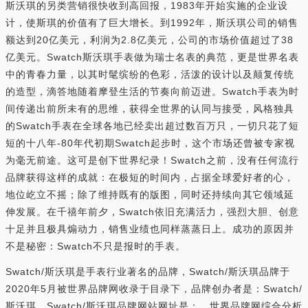
斯沃琪的另类营销很快收到高回报，1983年开始实施的企业设
计，使斯琪的价值有了巨大增长。到1992年，斯沃琪公司的销售
额达到20亿美元，利润为2.8亿美元，公司的市场价值超过了38
亿美元。Swatch斯沃琪手表做为瑞士名表的典范，更是世界名表
中的青春力量，以其时髦缤纷的色彩，活泼的设计以及颠复传统
的造型，滴答地随着摩登生活的节奏向前迈进。Swatch手表为时
间传递出前所未有的思维，获得全世界的认同与接受，风格独具
的Swatch手表在全球各地已经卖出超过数百万只，一切只花了短
短的十八年-80年代初期Swatch起步时，这个市场还曾被专家视
为毫无前途。这可是创下世界纪录！Swatch之前，没有任何流行
品牌获得这样的成就：在极短的时间内，占据全球爱好者的心，
地位屹立不摇；除了维持既有的版图，同时还持续向其它领域延
伸发展。在千禧年前夕，Swatch依旧充满活力，强烈大胆、创意
十足并且极具煽动力，销售业绩也同样蒸蒸日上。成功的原因并
不是秘密：Swatch不只是报时的手表。
Swatch/斯沃琪是手表行业著名的品牌，Swatch/斯沃琪品牌于
2020年5月被世界品牌网收录于目录下，品牌创办者是：Swatch/
斯沃琪，Swatch/斯沃琪品牌网站网址是：，世界品牌网综合分析