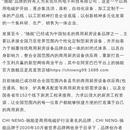
“驰能”品牌的持有人为东莞玖尚电子科技有限公司，这是一个以商
用电磁炉开始，逐步集洗消，蒸柜，自动化设备，加工定制于一
体的产品线，以工匠精神打造企业底蕴，以创新精神多元化发展
的一个集科研、生产、销售为一体企业。
发展至今，“驰能”已经成为中国知名的商用厨房设备品牌之一，主
要以承接全国乃至世界范围内个性化定制型厨房设备，并开始着
力于颠覆传统商用厨房设备品牌自成一体的封闭式体系，以其自
身影响力，整合全国范围内的商用厨房设备供应商，重新打造一
个互利共赢的新型网络商业平台，其中在阿里巴巴平台上的驰能
官方旗舰店是其直营店铺https://chineng99.1688.com
目前驰能已成功联合全国范围内各县市的商用厨房设备供应商(包
含通风、制冷、炉具餐具配套等商用厨房全部需求设备)，以及全
国各省市152个线下厨房工程承接商。力求以强大的厨房工程资
源，让全国范围内的每一位客户都能够快捷方便的打造属于自己
的商用厨房。
CHI NENG-驰能是商用电磁炉行业著名的品牌，CHI NENG-驰
能品牌于2020年10月被世界品牌网收录于目录下，品牌创办者