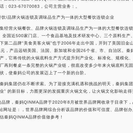
023-67070083，公司主营业务：。
锅餐饮/品牌火锅连锁及调味品生产为一体的大型餐饮连锁企业
集经营火锅餐饮、品牌火锅连锁及调味品生产为一体的大型餐饮连锁
、全国近500家门店、一个食品基地及技术研发中心、三个原料生产
下第二品牌“美食美客火锅”也于2006年走出中国，开到了美国旧金
亿元，产品远销美国、法国、新加坡和全国26个省、市、自治区。秦
产，它将传统的火锅底料生产方式提升到产业化、标准化、规模化
厂再到餐桌一条完整的火锅产业链，彻底改变多少年来火锅底料无
状，使秦妈公司的发展迈上了一个新的台阶。
秦妈集团仍在不断求索。为了迎接充满机遇和挑战的明天，秦妈集团
业” 的新目标，力图更深的发掘重庆火锅文化，让火锅文化影响走得
的品牌，秦妈QINMA品牌于2020年8月被世界品牌网收录于目录下
品牌网站网址是：，世界品牌网综合分析该品牌的价值和可信度、品牌创
估秦妈QINMA品牌价值做参考！