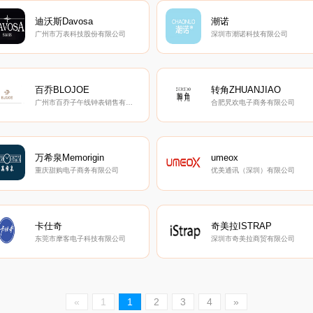
迪沃斯Davosa
潮诺
广州市万表科技股份有限公司
深圳市潮诺科技有限公司
百乔BLOJOE
转角ZHUANJIAO
广州市百乔子午线钟表销售有限公司
合肥旯欢电子商务有限公司
万希泉Memorigin
umeox
重庆甜购电子商务有限公司
优美通讯（深圳）有限公司
卡仕奇
奇美拉ISTRAP
东莞市摩客电子科技有限公司
深圳市奇美拉商贸有限公司
«
1
1
2
3
4
»