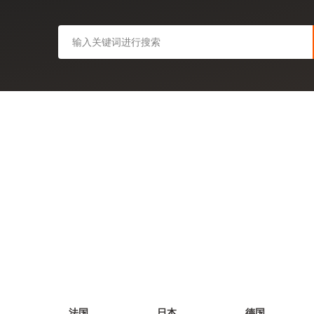
法国
日本
德国