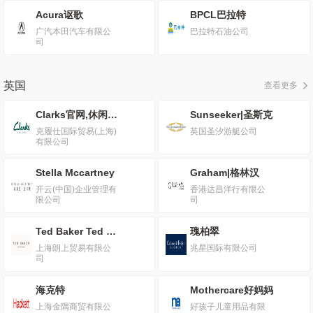
Acura讴歌
BPCL巴拉特
广汽本田汽车有限公
巴拉特石油公司
司
英国
查看更多
Clarks官网,休闲鞋,奢侈品
Sunseeker|圣斯克
克履仕国际贸易(上海)
英国圣汐游艇公司
有限公司
Stella Mccartney
Graham|格林汉
开云(中国)企业管理有
香港达昌洋行有限公
限公司
司
Ted Baker Ted Baker
瑰柏翠
上海朗上贸易有限公
兆星国际有限公司
司
海克特
Mothercare好妈妈
上海金隅商贸有限公
好孩子儿童用品有限