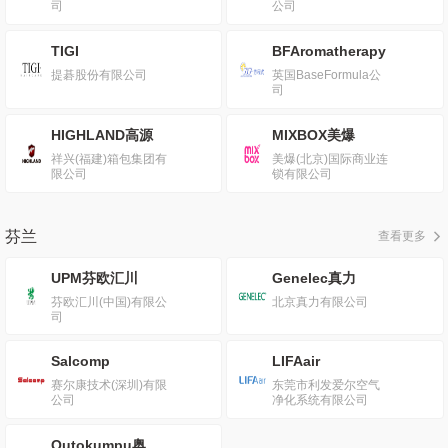
司
公司
TIGI
BFAromatherapy
提碁股份有限公司
英国BaseFormula公
司
HIGHLAND高源
MIXBOX美爆
祥兴(福建)箱包集团有
美爆(北京)国际商业连
限公司
锁有限公司
芬兰
查看更多
UPM芬欧汇川
Genelec真力
芬欧汇川(中国)有限公
北京真力有限公司
司
Salcomp
LIFAair
赛尔康技术(深圳)有限
东莞市利发爱尔空气
公司
净化系统有限公司
Outokumpu奥托昆普