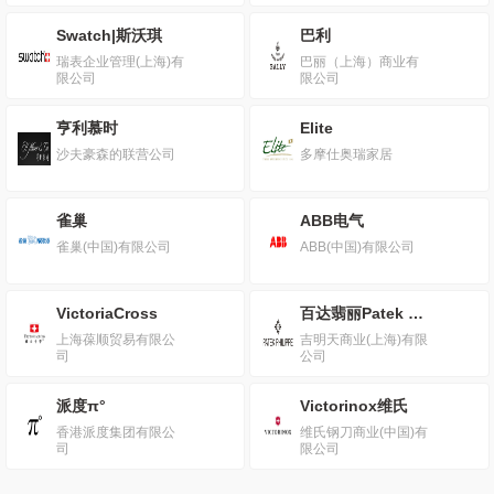
Swatch|斯沃琪
巴利
瑞表企业管理(上海)有
巴丽（上海）商业有
限公司
限公司
亨利慕时
Elite
沙夫豪森的联营公司
多摩仕奥瑞家居
雀巢
ABB电气
雀巢(中国)有限公司
ABB(中国)有限公司
VictoriaCross
百达翡丽Patek Philippe
上海葆顺贸易有限公
吉明天商业(上海)有限
司
公司
派度π°
Victorinox维氏
香港派度集团有限公
维氏钢刀商业(中国)有
司
限公司