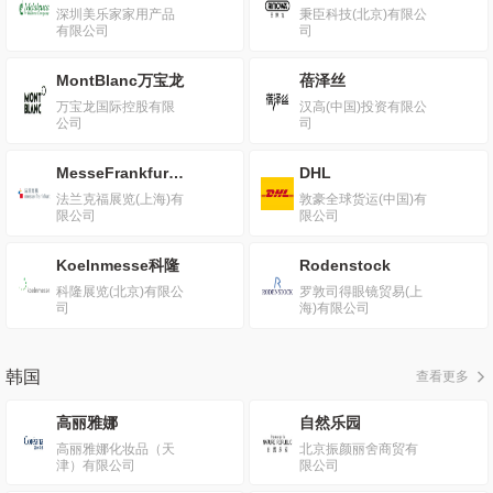
深圳美乐家家用产品
秉臣科技(北京)有限公
有限公司
司
MontBlanc万宝龙
蓓泽丝
万宝龙国际控股有限
汉高(中国)投资有限公
公司
司
MesseFrankfurt法兰克福
DHL
法兰克福展览(上海)有
敦豪全球货运(中国)有
限公司
限公司
Koelnmesse科隆
Rodenstock
科隆展览(北京)有限公
罗敦司得眼镜贸易(上
司
海)有限公司
韩国
查看更多
高丽雅娜
自然乐园
高丽雅娜化妆品（天
北京振颜丽舍商贸有
津）有限公司
限公司