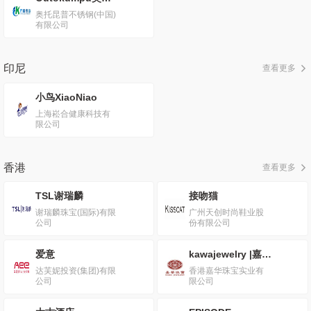
奥托昆普不锈钢(中国)
有限公司
印尼
查看更多
小鸟XiaoNiao
上海崧合健康科技有
限公司
香港
查看更多
TSL谢瑞麟
接吻猫
谢瑞麟珠宝(国际)有限
广州天创时尚鞋业股
公司
份有限公司
爱意
kawajewelry |嘉华珠宝
达芙妮投资(集团)有限
香港嘉华珠宝实业有
公司
限公司