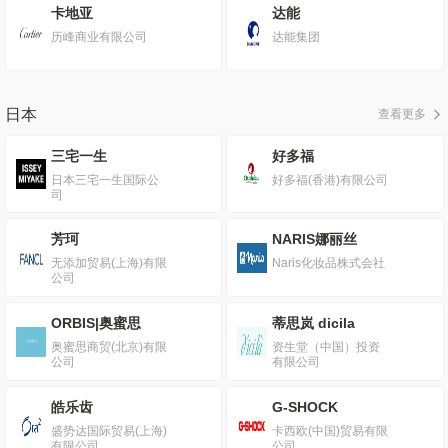
卡地亚
达能
历峰商业有限公司
达能集团
日本
查看更多
三宅一生
好多福
日本三宅一生国际公
好多福(香港)有限公司
司
芳珂
NARIS娜丽丝
无添加贸易(上海)有限
Naris化妆品株式会社
公司
ORBIS|奥蜜思
蒂思岚 dicila
奥蜜思商贸(北京)有限
资生堂（中国）投资
公司
有限公司
皓乐齿
G-SHOCK
盛势达国际贸易(上海)
卡西欧(中国)贸易有限
有限公司
公司