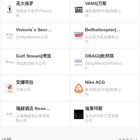
圣大保罗
VANS|万斯
美国圣大保罗(Polo)公
威富服饰(中国)有限公
司
司
Victoria`s Secret|维多利亚的秘密
Bellhelicopter|贝尔直升机
LimitedBrands公司
贝尔直升机德事隆公
司
Gulf Stream|湾流
OBAGI|欧邦琪
湾流航空航天公司
ObagiMedicalProduct
s
安娜菲拉
Nike ACG
兰蒂公司
耐克商业(中国)有限公
司
瑰丽酒店 Rosewood Hotels & Resorts
迪莱珂斯
上海瑰丽酒店管理有
北京好中好工贸有限
限公司
公司
查看更多