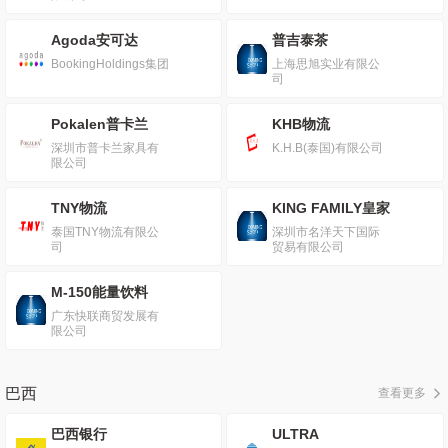
Agoda安可达
普吉泰茶
BookingHoldings集团
上海思旭实业有限公
司
Pokalen普卡兰
KHB物流
深圳市普卡兰家具有
K.H.B(泰国)有限公司
限公司
TNY物流
KING FAMILY皇家
泰国TNY物流有限公
深圳市名洋天下国际
司
贸易有限公司
M-150能量饮料
广东快联商贸发展有
限公司
巴西
查看更多
巴西银行
ULTRA