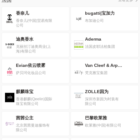
法国
香奈儿
bugatti|宝加力
香奈儿(中国)贸易有限
布加迪公司
公司
迪奥香水
Aderma
克丽丝汀迪奥商业(上
法国皮耶法柏集团
海)有限公司
Evian依云喷雾
Van Cleef & Arpels|梵克雅宝
萨贝珂化妆品公司
梵克雅宝集团
麒麟珠宝
ZOLLE因为
香港麒麟(Qeelin)国际
深圳市新因为时装有
珠宝有限公司
限公司
茜茜公主
巴黎欧莱雅
北京茜茜曼迪服饰有
欧莱雅(中国)有限公司
限公司