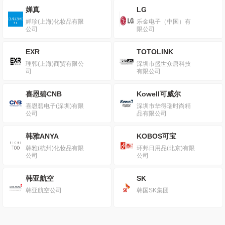
婵真
LG
婵珍(上海)化妆品有限
乐金电子（中国）有
公司
限公司
EXR
TOTOLINK
理韩(上海)商贸有限公
深圳市盛世众唐科技
司
有限公司
喜恩碧CNB
Kowell可威尔
喜恩碧电子(深圳)有限
深圳市华得瑞时尚精
公司
品有限公司
韩雅ANYA
KOBOS可宝
韩雅(杭州)化妆品有限
环邦日用品(北京)有限
公司
公司
韩亚航空
SK
韩亚航空公司
韩国SK集团