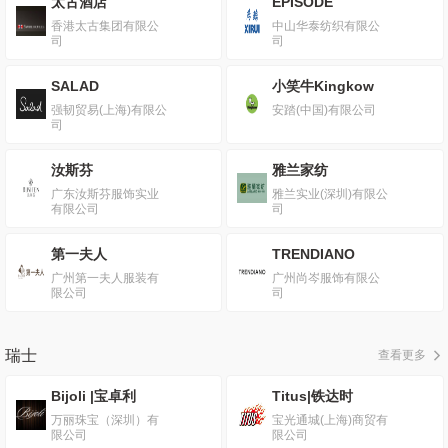
太古酒店
EPISODE
香港太古集团有限公
中山华泰纺织有限公
司
司
SALAD
小笑牛Kingkow
强韧贸易(上海)有限公
安踏(中国)有限公司
司
汝斯芬
雅兰家纺
广东汝斯芬服饰实业
雅兰实业(深圳)有限公
有限公司
司
第一夫人
TRENDIANO
广州第一夫人服装有
广州尚岑服饰有限公
限公司
司
瑞士
查看更多
Bijoli |宝卓利
Titus|铁达时
万丽珠宝（深圳）有
宝光通城(上海)商贸有
限公司
限公司