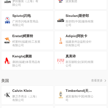
梦田服装（上海）有
波派集团
限公司
Spiuto|闪电
Sisulan|斯舒郎
广州市闪电体育用品
斯舒郎(中国)服饰有限
有限公司
公司
Eratat|鳄莱特
Adipic|阿狄卡
鳄莱特(福建)轻工发展
福建泉州达益鞋业针
有限公司
织有限公司
Kangta|康踏
真美诗
康踏(福建)体育用品有
新百丽鞋业(深圳)有限
限公司
公司
美国
查看更多
Calvin Klein
Timberland|天波蓝
鹏卫齐商业（上海）
威富服饰(中国)有限公
有限公司
司