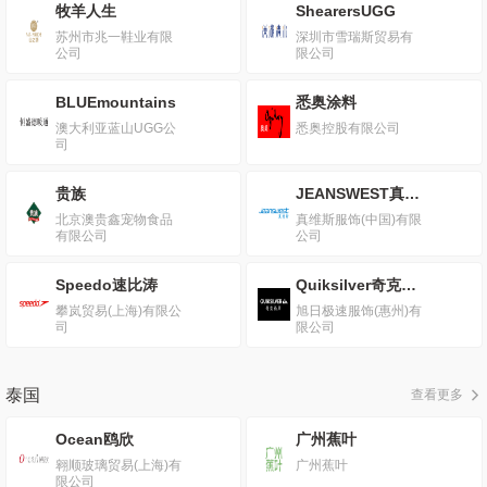
牧羊人生
ShearersUGG
苏州市兆一鞋业有限
深圳市雪瑞斯贸易有
公司
限公司
BLUEmountains
悉奥涂料
澳大利亚蓝山UGG公
悉奥控股有限公司
司
贵族
JEANSWEST真维斯
北京澳贵鑫宠物食品
真维斯服饰(中国)有限
有限公司
公司
Speedo速比涛
Quiksilver奇克尚风
攀岚贸易(上海)有限公
旭日极速服饰(惠州)有
司
限公司
泰国
查看更多
Ocean鸥欣
广州蕉叶
翱顺玻璃贸易(上海)有
广州蕉叶
限公司