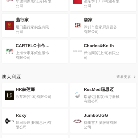
华达利家居(江苏)有限
远东饼干厂(中国)有限
公司
公司
燕行家
唐家
厦门燕行家实业有限
深圳市唐家厨房设备
公司
有限公司
CARTELO卡帝乐鳄鱼
Charles&Keith
上海卡帝乐鳄鱼服饰
桦洁商贸(上海)有限公
有限公司
司
澳大利亚
查看更多
HR赫莲娜
ResMed瑞思迈
欧莱雅(中国)有限公司
瑞思迈(北京)医疗器械
有限公司
Roxy
JumboUGG
旭日极速服饰(惠州)有
杭州雪力澳服饰有限
限公司
公司