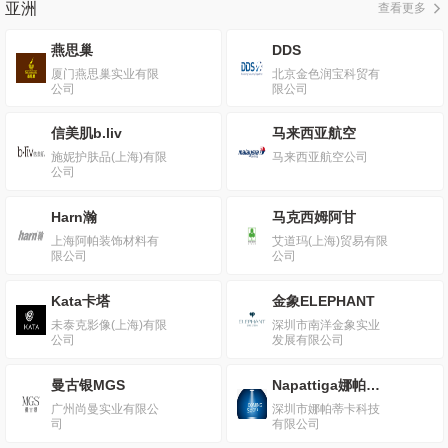
亚洲
查看更多
燕思巢
DDS
厦门燕思巢实业有限
北京金色润宝科贸有
公司
限公司
信美肌b.liv
马来西亚航空
施妮护肤品(上海)有限
马来西亚航空公司
公司
Harn瀚
马克西姆阿甘
上海阿帕装饰材料有
艾道玛(上海)贸易有限
限公司
公司
Kata卡塔
金象ELEPHANT
未泰克影像(上海)有限
深圳市南洋金象实业
公司
发展有限公司
曼古银MGS
Napattiga娜帕蒂卡
广州尚曼实业有限公
深圳市娜帕蒂卡科技
司
有限公司