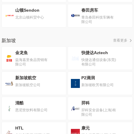
山顿Sendon
春田房车
北京山顿科贸中心
青岛春田科技车辆有
限公司
新加坡
查看更多
金龙鱼
快捷达Aztech
益海嘉里食品营销有
快捷达通信设备(东莞)
限公司
有限公司
新加坡航空
P2滴润
新加坡航空公司
新加坡欧芳有限公司
清酷
羿科
恩尼世饮料有限公司
羿科安全设备(上海)有
限公司
HTL
康元