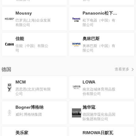
Moussy
Panasonic松下电器
巴罗克(上海)企业发展
松下电器（中国）有
有限公司
限公司
佳能
奥林巴斯
佳能（中国）有限公
奥林巴斯（中国）有
司
限公司
德国
查看更多
MCM
LOWA
恩思恩(北京)商贸有限
南京边城体育用品股
公司
份有限公司
Bogner博格纳
施华寇
威利.博格纳集团
德国施华蔻化妆品国
际集团有限公司
美乐家
RIMOWA日默瓦