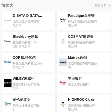
加拿大
查看更多
D-SATA D-SATA by CuR
Paradigm百里登
北京点亚心亚商贸有
律动音响设备(上海)有
限公司
限公司
Blackberry黑莓
COSMAY歌诗美
捷讯移动科技（中
苏州润美生物科技有
国）有限公司
限公司
COREL科亿尔
Matrox迈创
科亿尔数码科技(上海)
友双科技(深圳)有限公
有限公司
司
WILEY东威利
丰业银行
东莞宏利木品厂有限
加拿大丰业银行
公司
多伦多道明
HIGHROCK天石
加拿大多伦多道明银
天津天石休闲用品有
行
限公司